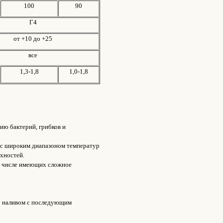
100
90
Г4
от +10 до +25
все
1,3-1,8
1,0-1,8
вию бактерий, грибков и
 с широким диапазоном температур
хностей.
м числе имеющих сложное
о наливом с последующим