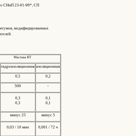
но СНиП 23-01-99*, СП
битумов, модифицированных
ителей.
Мастика КТ
гидроизоляционная
изоляционная
0,5
0,2
500
-
0,3
0,1
0,3
0,1
минус 25
минус 5
0,03 / 10 мин
0,001 / 72 ч