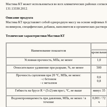
Мастика КТ может использоваться во всех климатических районах соглас
131.13330.2012.
Описание продукта
Мастика КТ представляет собой однородную массу на основе нефтяных 
полимером, специфических добавок, наполнителя и органических раствор
Технические характеристики Мастики КТ
Наименование показателя
кровельная
Условная прочность, МПа, не менее
1,0
Относительное удлинение при разрыве, %, не менее
500
Прочность сцепления при 20 °С, МПа, не менее:
0,6
- с бетоном
0,8
- с металлом
Гибкость на брусе R = (5±2) мм при t, °С, не выше
минус 35
Водонепроницаемость при давлении, МПа, не менее / в
0,001 / 72
течение
ч