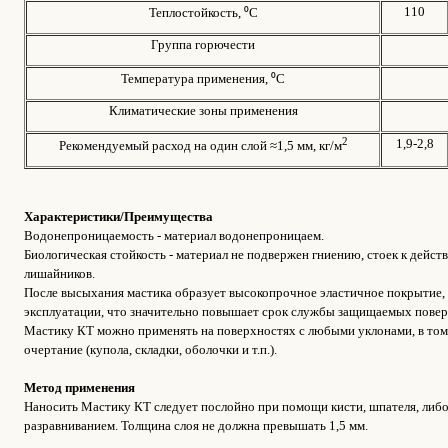
110
Теплостойкость, ⁰С
Группа горючести
Температура применения, ⁰С
Климатические зоны применения
2
1,9-2,8
Рекомендуемый расход на один слой ≈1,5 мм, кг/м
Характеристики/Преимущества
Водонепроницаемость - материал водонепроницаем.
Биологическая стойкость - материал не подвержен гниению, стоек к дейст
лишайников.
После высыхания мастика образует высокопрочное эластичное покрытие,
эксплуатации, что значительно повышает срок службы защищаемых повер
Мастику КТ можно применять на поверхностях с любыми уклонами, в то
очертание (купола, складки, оболочки и т.п.).
Метод применения
Наносить Мастику КТ следует послойно при помощи кисти, шпателя, либ
разравниванием. Толщина слоя не должна превышать 1,5 мм.