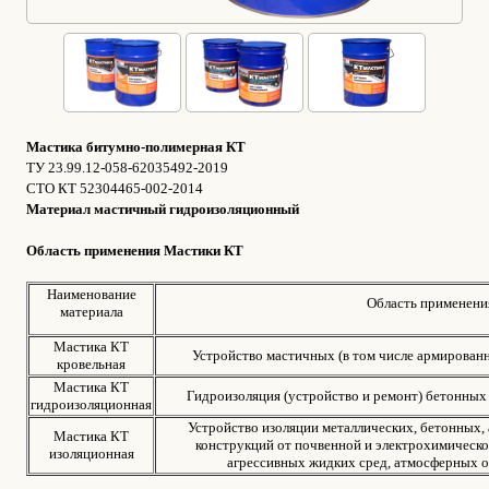
Мастика битумно-полимерная КТ
ТУ 23.99.12-058-62035492-2019
СТО КТ 52304465-002-2014
Материал мастичный гидроизоляционный
Область применения Мастики КТ
Наименование
Область применени
материала
Мастика КТ
Устройство мастичных (в том числе армированн
кровельная
Мастика КТ
Гидроизоляция (устройство и ремонт) бетонных
гидроизоляционная
Устройство изоляции металлических, бетонных,
Мастика КТ
конструкций от почвенной и электрохимической
изоляционная
агрессивных жидких сред, атмосферных о