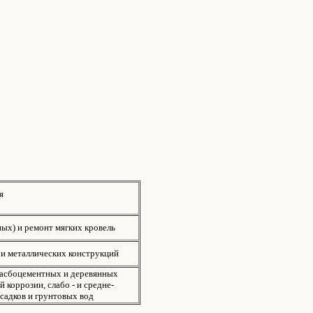
я
ых) и ремонт мягких кровель
 и металлических конструкций
 асбоцементных и деревянных
 коррозии, слабо - и средне-
садков и грунтовых вод