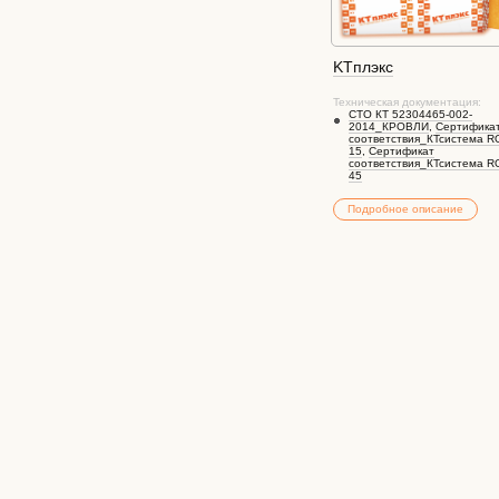
KTплэкс
Техническая документация:
СТО КТ 52304465-002-
2014_КРОВЛИ
,
Сертифика
соответствия_КТсистема 
15
,
Сертификат
соответствия_КТсистема 
45
Подробное описание