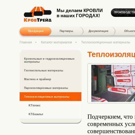
Мы делаем КРОВЛИ
ПРОИЗВОДСТ
в наших ГОРОДАХ!
Продукция
Партнеры
Документация
Объект
Главная
Каталог материалов
Теплоизоляционные материалы
Теплоизоля
Кровельные и гидроизоляционные
материалы
Геотекстильные материалы
Мастика и праймер
Пароизоляционные материалы
Теплоизоляционные материалы
KTплэкс
KTбазальт
Подчеркнем, что
современных усл
совершенствовани