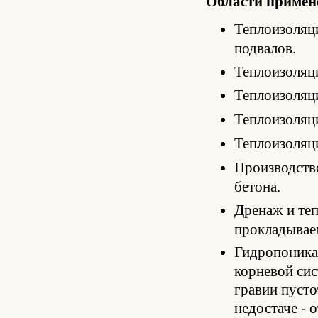
Области примен
Теплоизоляци
подвалов.
Теплоизоляц
Теплоизоляци
Теплоизоляци
Теплоизоляци
Производство
бетона.
Дренаж и теп
прокладывае
Гидропоника
корневой сис
гравии пустот
недостаче - 