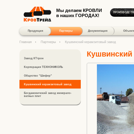
Мы делаем КРОВЛИ
ПРОИЗВОДСТ
в наших ГОРОДАХ!
Продукция
Партнеры
Документация
Объект
Главная
Партнеры
Кушвинский керамзитовый завод
Кушвинский
Завод КТтрон
Корпорация ТЕХНОНИКОЛЬ
Общество ”Шифер”
Кушвинский керамзитовый завод
Богдановичский завод минерало-
ватных плит