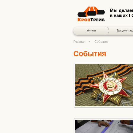
Мы делае
в наших 
Услуги
Документац
Главная
События
События