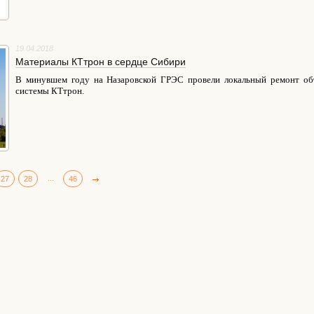
19.04.2018
Материалы КТтрон в сердце Сибири
В минувшем году на Назаровской ГРЭС провели локальный ремонт об
системы КТтрон.
...
27
28
46