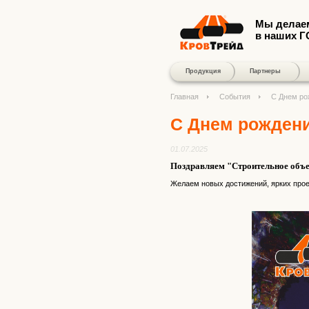
Мы делае
в наших 
Продукция
Партнеры
Главная
События
С Днем ро
С Днем рождени
01.07.2025
Поздравляем "Строительное объе
Желаем новых достижений, ярких прое