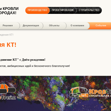
м КРОВЛИ
ПРОИЗВОДСТВО
ПРОЕКТИРОВАНИЕ
СТРОИТЕЛЬСТВО
ГОРОДАХ!
Решения
Документация
Объекты
О компании
События
ждения КТ!
я КТ!
динение КТ" с Днём рождения!
ктов, амбициозных идей и бесконечного благополучия!