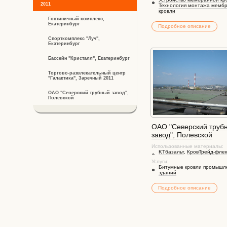
2011
Технология монтажа мемб
кровли
Гостиничный комплекс,
Екатеринбург
Подробное описание
Спорткомплекс "Луч",
Екатеринбург
Бассейн "Кристалл", Екатеринбург
Торгово-развлекательный центр
"Галактика", Заречный 2011
ОАО "Северский трубный завод",
Полевской
ОАО "Северский труб
завод", Полевской
Использованные материалы:
KTбазальт
,
КровТрейд-флек
Услуги:
Битумные кровли промышл
зданий
Подробное описание