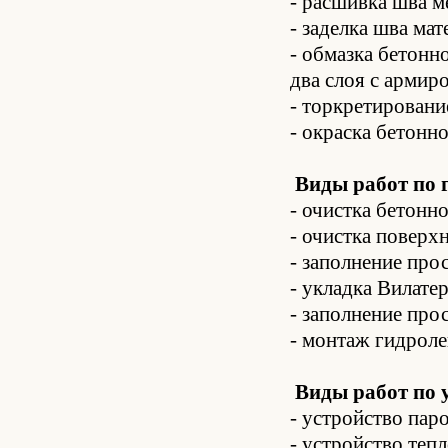
- расшивка шва м
- заделка шва ма
- обмазка бетонн
два слоя с армир
- торкретировани
- окраска бетонн
Виды работ по 
- очистка бетон
- очистка поверх
- заполнение про
- укладка Вилате
- заполнение про
- монтаж гидрол
Виды работ по 
- устройство пар
- устройство теп