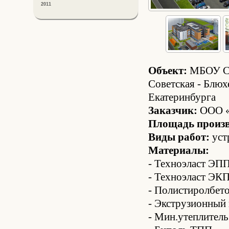
2011
Объект:
МБОУ СО
Советская - Блюх
Екатеринбурга
Заказчик:
ООО «
Площадь произв
Виды работ:
уст
Материалы:
- Техноэласт ЭП
- Техноэласт ЭК
- Полистиролбет
- Экструзионный
- Мин.утеплитель