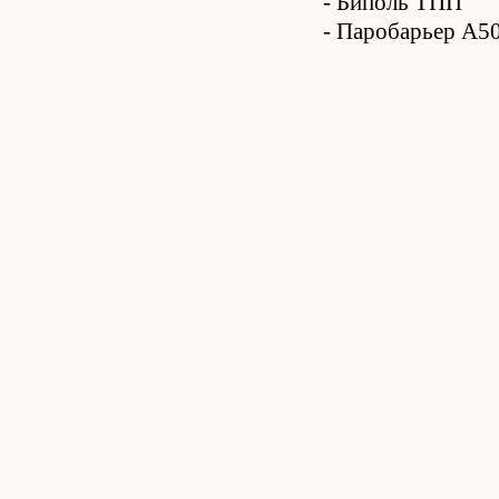
- Биполь ТПП
- Паробарьер А5